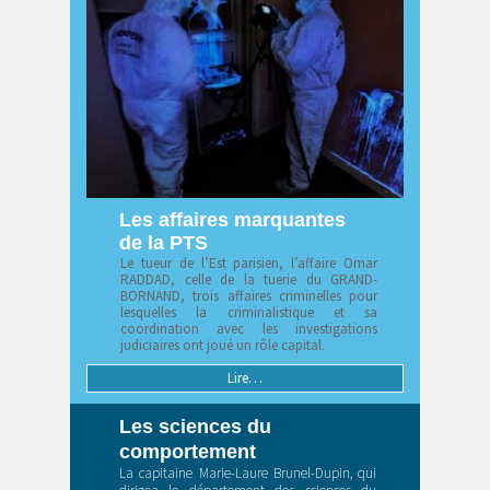
Les affaires marquantes
de la PTS
Le tueur de l’Est parisien, l’affaire Omar
RADDAD, celle de la tuerie du GRAND-
BORNAND, trois affaires criminelles pour
lesquelles la criminalistique et sa
coordination avec les investigations
judiciaires ont joué un rôle capital.
Lire…
Les sciences du
comportement
La capitaine Marie-Laure Brunel-Dupin, qui